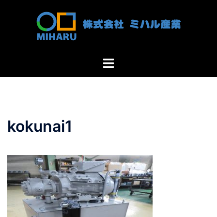
コ
ン
テ
ン
ツ
ト
へ
グ
ス
ル
キ
メ
ッ
ニ
プ
kokunai1
ュ
ー