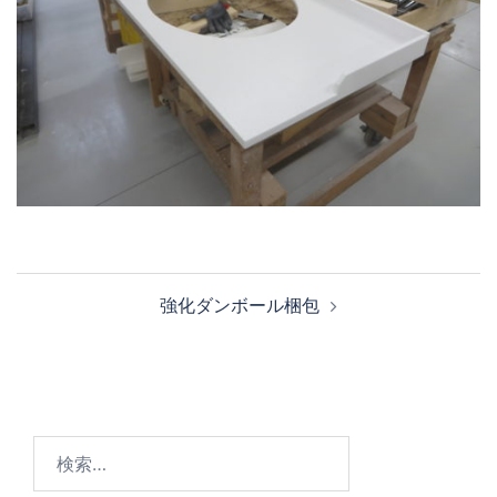
投
強化ダンボール梱包
稿
ナ
ビ
ゲ
ー
検
シ
索: