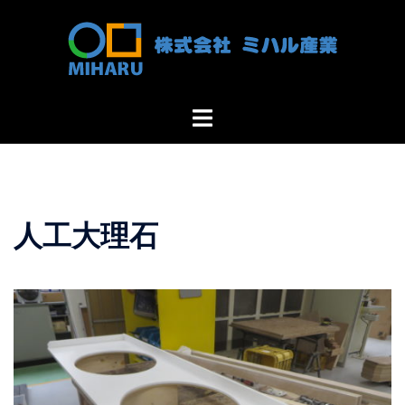
コ
ン
テ
ン
ツ
ト
へ
グ
ス
ル
キ
メ
ッ
ニ
プ
人工大理石
ュ
ー