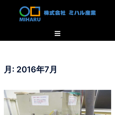
コ
ン
テ
ン
ツ
ト
へ
グ
ス
ル
キ
メ
ッ
ニ
プ
ュ
月:
2016年7月
ー