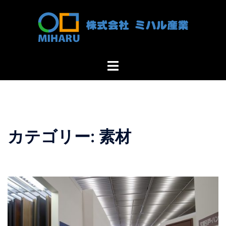
コ
ン
テ
ン
ツ
ト
へ
グ
ス
ル
キ
メ
ッ
ニ
プ
ュ
カテゴリー:
素材
ー