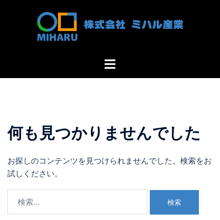
コ
ン
テ
ン
ツ
ト
へ
グ
ス
ル
キ
メ
ッ
ニ
プ
ュ
何も見つかりませんでした
ー
お探しのコンテンツを見つけられませんでした。検索をお
試しください。
検
索: