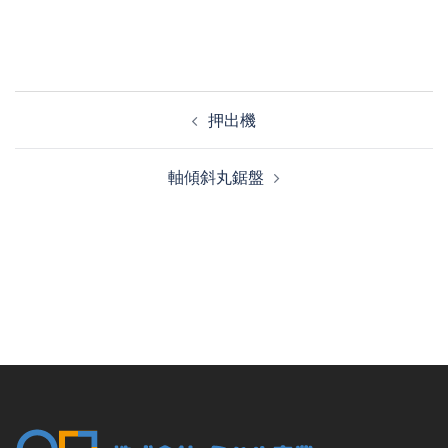
投
押出機
稿
ナ
軸傾斜丸鋸盤
ビ
ゲ
ー
シ
ョ
ン