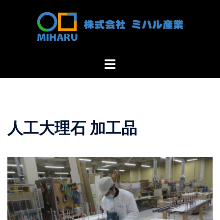
コ
ン
テ
ン
ツ
ト
へ
グ
ス
ル
キ
メ
ッ
ニ
プ
人工大理石 加工品
ュ
ー