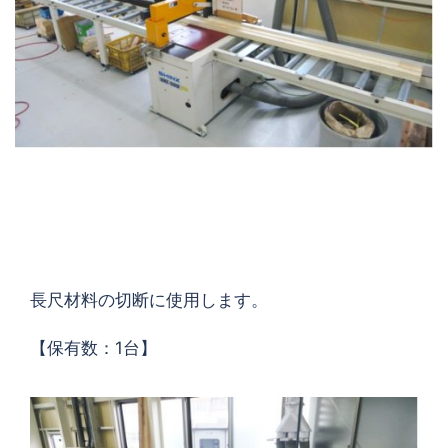
長尺材料の切断に使用します。
【保有数：1台】