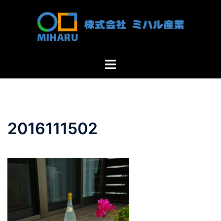
コ
ン
テ
ン
ツ
ト
へ
グ
ス
ル
キ
メ
ッ
ニ
プ
2016111502
ュ
ー