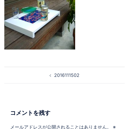
投
2016111502
稿
ナ
ビ
ゲ
ー
コメントを残す
シ
ョ
メールアドレスが公開されることはありません。
※