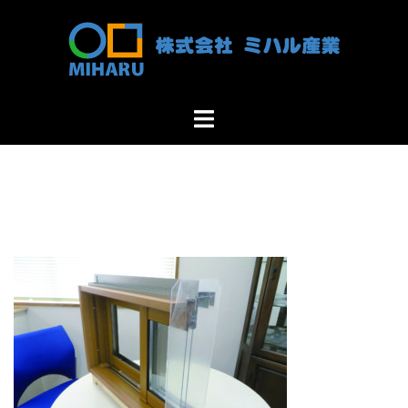
コ
ン
テ
ン
ツ
ト
へ
グ
ス
ル
キ
メ
ッ
ニ
プ
ュ
ー