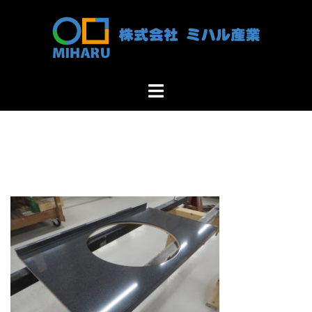
コ
ン
テ
ン
ツ
ト
へ
グ
ス
ル
キ
メ
ッ
ニ
プ
ュ
ー