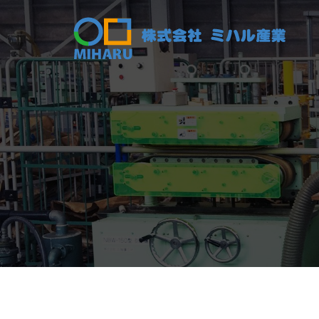
コ
ン
テ
ン
ツ
へ
ス
キ
ッ
プ