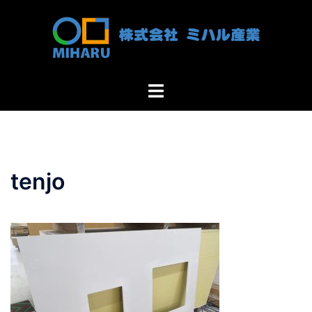
コ
ン
テ
ン
ツ
ト
へ
グ
ス
ル
キ
メ
ッ
ニ
プ
tenjo
ュ
ー