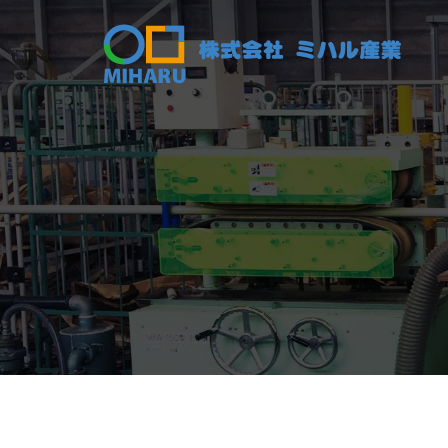
コ
ン
テ
ン
ツ
へ
ス
キ
ッ
プ