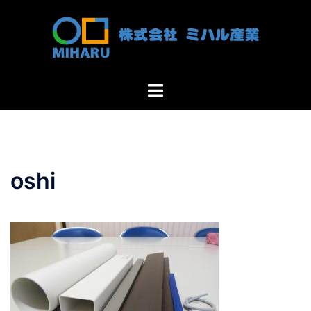
コ
ン
テ
ン
ツ
ト
へ
グ
ス
ル
キ
メ
ッ
ニ
プ
oshi
ュ
ー