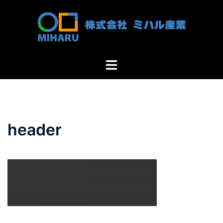
コ
ン
テ
ン
ツ
ト
へ
グ
ス
ル
キ
メ
ッ
ニ
プ
header
ュ
ー