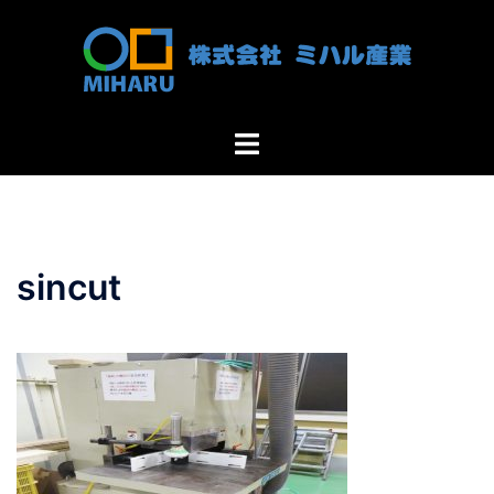
コ
ン
テ
ン
ツ
ト
へ
グ
ス
ル
キ
メ
ッ
ニ
プ
sincut
ュ
ー