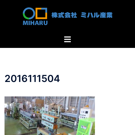
コ
ン
テ
ン
ツ
ト
へ
グ
ス
ル
キ
メ
ッ
ニ
プ
2016111504
ュ
ー