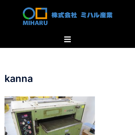
コ
ン
テ
ン
ツ
ト
へ
グ
ス
ル
キ
メ
ッ
ニ
プ
kanna
ュ
ー