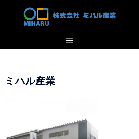
コ
ン
テ
ン
ツ
ト
へ
グ
ス
ル
キ
メ
ッ
ニ
プ
ミハル産業
ュ
ー