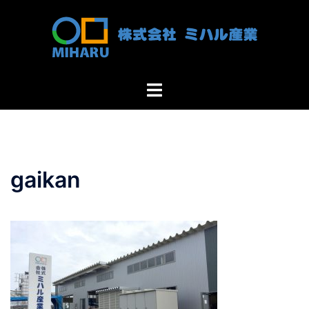
コ
ン
テ
ン
ツ
ト
へ
グ
ス
ル
キ
メ
ッ
ニ
プ
gaikan
ュ
ー