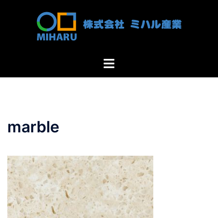
コ
ン
テ
ン
ツ
ト
へ
グ
ス
ル
キ
メ
ッ
ニ
プ
marble
ュ
ー