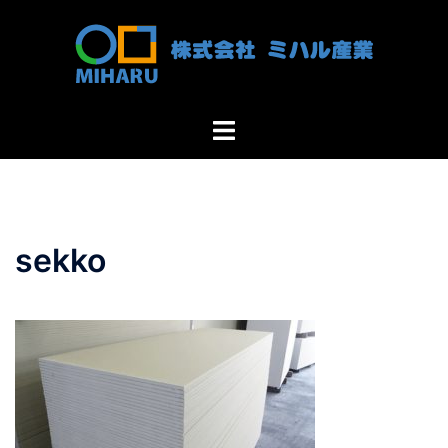
コ
ン
テ
ン
ツ
ト
へ
グ
ス
ル
キ
メ
ッ
ニ
プ
sekko
ュ
ー