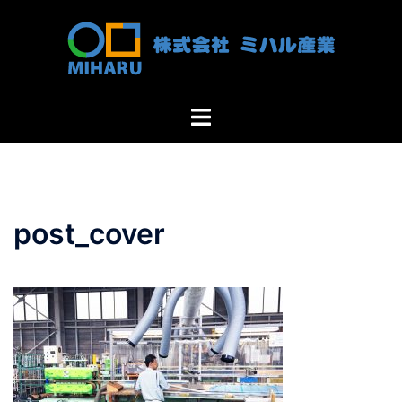
コ
ン
テ
ン
ツ
ト
へ
グ
ス
ル
キ
メ
ッ
ニ
プ
post_cover
ュ
ー